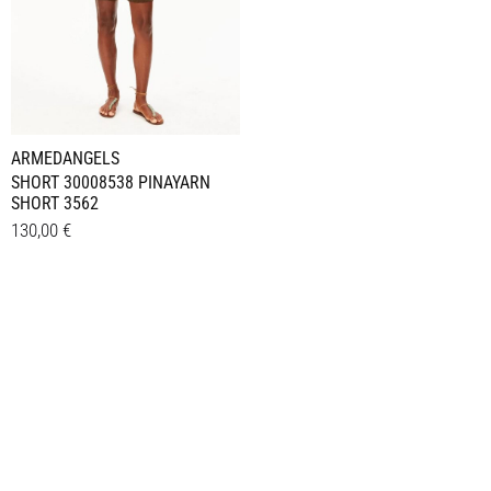
ARMEDANGELS
SHORT 30008538 PINAYARN
SHORT 3562
130,00
€
Dieses
Details
Produkt
weist
mehrere
Varianten
auf.
Die
Optionen
können