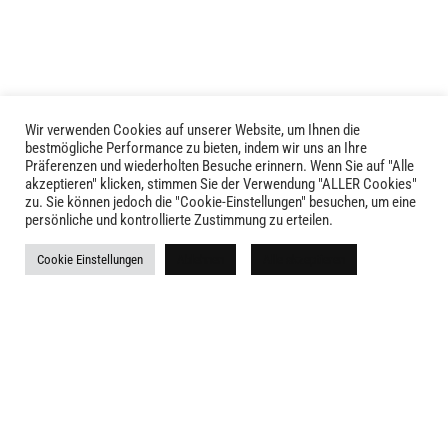
auf
der
Produktseite
gewählt
werden
Wir verwenden Cookies auf unserer Website, um Ihnen die
bestmögliche Performance zu bieten, indem wir uns an Ihre
Präferenzen und wiederholten Besuche erinnern. Wenn Sie auf "Alle
akzeptieren" klicken, stimmen Sie der Verwendung "ALLER Cookies"
zu. Sie können jedoch die "Cookie-Einstellungen" besuchen, um eine
persönliche und kontrollierte Zustimmung zu erteilen.
LIVID © 2024
Cookie Einstellungen
Ablehnen
Alle akzeptieren
Kontakt
Versandkosten
Rückgabe
Widerruf
AGB