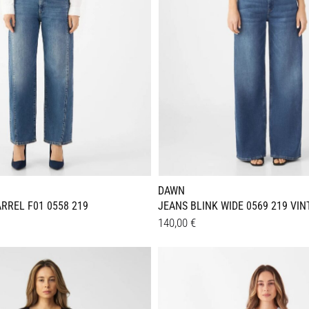
DAWN
RREL F01 0558 219
JEANS BLINK WIDE 0569 219 VIN
140,00
€
Dieses
Details
Produkt
weist
e
mehrere