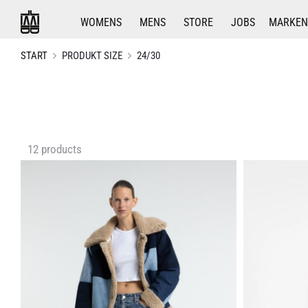
WOMENS
MENS
STORE
JOBS
MARKEN
START
PRODUKT SIZE
24/30
Alle
12 products
12 Ergebnisse
werden
angezeigt
Nach
Aktualität
sortiert