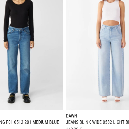
en
Varianten
auf.
Die
n
Optionen
können
auf
der
seite
Produktseite
gewählt
werden
DAWN
G F01 0512 201 MEDIUM BLUE
JEANS BLINK WIDE 0532 LIGHT B