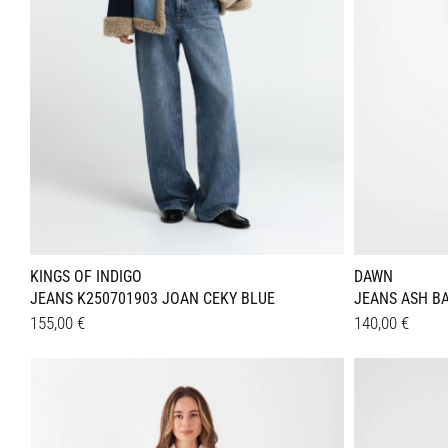
DAWN
KINGS OF INDIGO
JEANS ASH BA
JEANS K250701903 JOAN CEKY BLUE
140,00
€
155,00
€
Dieses
Dieses
Details
Details
Produkt
Produkt
weist
weist
mehrer
mehrere