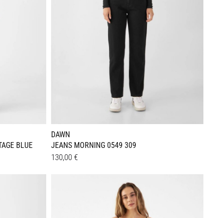
DAWN
TAGE BLUE
JEANS MORNING 0549 309
130,00
€
Dieses
Details
Produkt
weist
mehrere