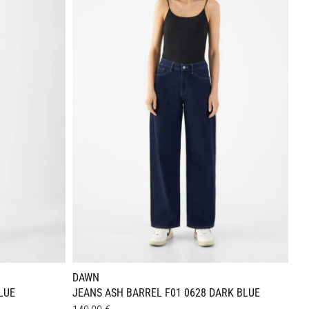
Varianten
auf.
Die
Optionen
können
auf
der
Produktseite
gewählt
werden
DAWN
LUE
JEANS ASH BARREL F01 0628 DARK BLUE