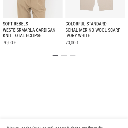
SOFT REBELS
COLORFUL STANDARD
WESTE SRMARLA CARDIGAN
SCHAL MERINO WOOL SCARF
KNIT TOTAL ECLIPSE
IVORY WHITE
70,00
€
70,00
€
Dieses
Details
Details
Produkt
weist
mehrere
Varianten
auf.
Die
Optionen
können
auf
der
Produktseite