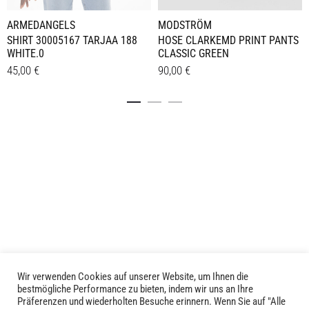
ARMEDANGELS
MODSTRÖM
SHIRT 30005167 TARJAA 188
HOSE CLARKEMD PRINT PANTS
WHITE.0
CLASSIC GREEN
45,00
€
90,00
€
Dieses
Dieses
Details
Details
Produkt
Produkt
weist
weist
mehrere
mehrere
Varianten
Varianten
auf.
auf.
Die
Die
Optionen
Optionen
können
können
auf
auf
der
der
Produktseite
Produktseite
Wir verwenden Cookies auf unserer Website, um Ihnen die
LIVID © 2024
bestmögliche Performance zu bieten, indem wir uns an Ihre
gewählt
gewählt
Präferenzen und wiederholten Besuche erinnern. Wenn Sie auf "Alle
werden
werden