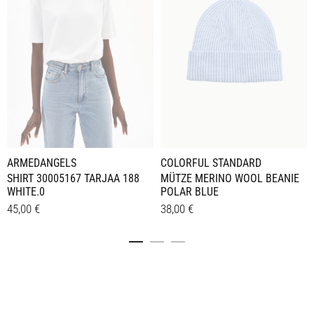
ARMEDANGELS
COLORFUL STANDARD
SHIRT 30005167 TARJAA 188
MÜTZE MERINO WOOL BEANIE
WHITE.0
POLAR BLUE
45,00
€
38,00
€
Dieses
Details
Details
Produkt
weist
mehrere
Varianten