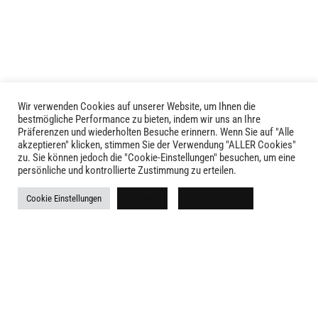
auf.
Die
Optionen
können
auf
der
Produktseite
Wir verwenden Cookies auf unserer Website, um Ihnen die
LIVID © 2024
bestmögliche Performance zu bieten, indem wir uns an Ihre
gewählt
Präferenzen und wiederholten Besuche erinnern. Wenn Sie auf "Alle
werden
akzeptieren" klicken, stimmen Sie der Verwendung "ALLER Cookies"
Kontakt
zu. Sie können jedoch die "Cookie-Einstellungen" besuchen, um eine
persönliche und kontrollierte Zustimmung zu erteilen.
Versandkosten
Cookie Einstellungen
Ablehnen
Alle akzeptieren
Rückgabe
Widerruf
AGB
Impressum
Datenschutz