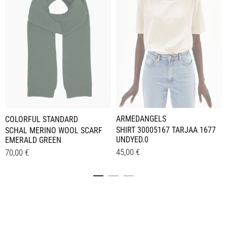
ARMEDANGELS
COLORFUL STANDARD
SHIRT 30005167 TARJAA 1677
SCHAL MERINO WOOL SCARF
UNDYED.0
EMERALD GREEN
45,00
€
70,00
€
Dieses
Details
Details
Produkt
weist
mehrere
Varianten