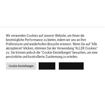
auf.
Die
Optionen
können
auf
der
Produktseite
Wir verwenden Cookies auf unserer Website, um Ihnen die
LIVID © 2024
bestmögliche Performance zu bieten, indem wir uns an Ihre
gewählt
Präferenzen und wiederholten Besuche erinnern. Wenn Sie auf "Alle
werden
akzeptieren" klicken, stimmen Sie der Verwendung "ALLER Cookies"
Kontakt
zu. Sie können jedoch die "Cookie-Einstellungen" besuchen, um eine
persönliche und kontrollierte Zustimmung zu erteilen.
Versandkosten
Cookie Einstellungen
Ablehnen
Alle akzeptieren
Rückgabe
Widerruf
AGB
Impressum
Datenschutz