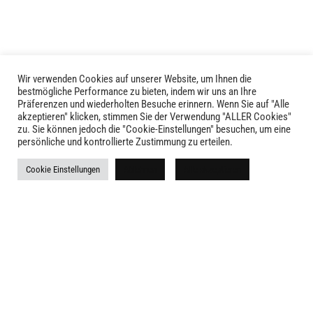
Optionen
Optionen
können
können
auf
auf
der
der
Produktseite
Produktseite
Wir verwenden Cookies auf unserer Website, um Ihnen die
LIVID © 2024
gewählt
bestmögliche Performance zu bieten, indem wir uns an Ihre
gewählt
Präferenzen und wiederholten Besuche erinnern. Wenn Sie auf "Alle
werden
werden
akzeptieren" klicken, stimmen Sie der Verwendung "ALLER Cookies"
Kontakt
zu. Sie können jedoch die "Cookie-Einstellungen" besuchen, um eine
persönliche und kontrollierte Zustimmung zu erteilen.
Versandkosten
Cookie Einstellungen
Ablehnen
Alle akzeptieren
Rückgabe
Widerruf
AGB
Impressum
Datenschutz
Newsletter