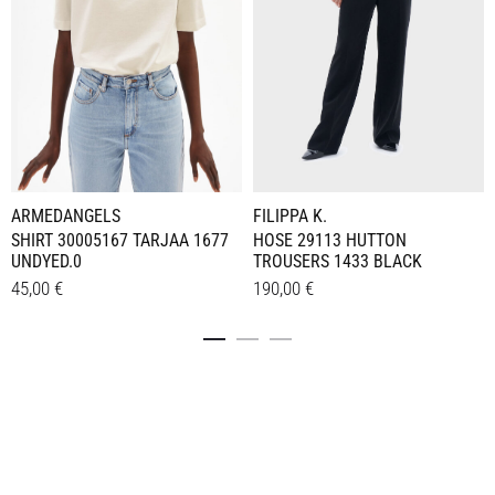
ARMEDANGELS
FILIPPA K.
SHIRT 30005167 TARJAA 1677
HOSE 29113 HUTTON
UNDYED.0
TROUSERS 1433 BLACK
45,00
€
190,00
€
Dieses
Dieses
Details
Details
Produkt
Produkt
weist
weist
mehrere
mehrere
Varianten
Varianten
auf.
auf.
Die
Die