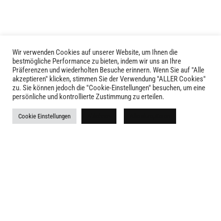
Optionen
können
auf
der
Produktseite
Wir verwenden Cookies auf unserer Website, um Ihnen die
LIVID © 2024
bestmögliche Performance zu bieten, indem wir uns an Ihre
gewählt
Präferenzen und wiederholten Besuche erinnern. Wenn Sie auf "Alle
werden
akzeptieren" klicken, stimmen Sie der Verwendung "ALLER Cookies"
Kontakt
zu. Sie können jedoch die "Cookie-Einstellungen" besuchen, um eine
persönliche und kontrollierte Zustimmung zu erteilen.
Versandkosten
Cookie Einstellungen
Ablehnen
Alle akzeptieren
Rückgabe
Widerruf
AGB
Impressum
Datenschutz
Newsletter