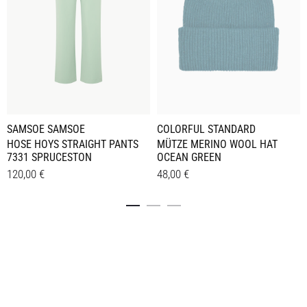
SAMSOE SAMSOE
COLORFUL STANDARD
HOSE HOYS STRAIGHT PANTS
MÜTZE MERINO WOOL HAT
7331 SPRUCESTON
OCEAN GREEN
120,00
€
48,00
€
Dieses
Details
Details
Produkt
weist
mehrere
Varianten
auf.
Die