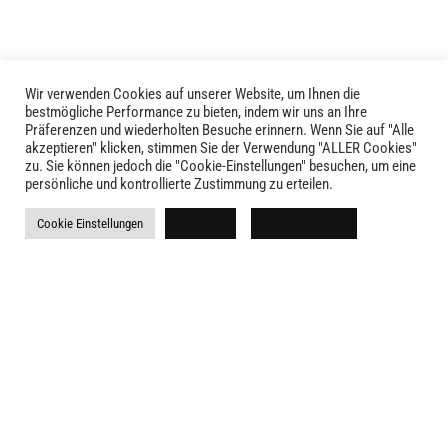
Wir verwenden Cookies auf unserer Website, um Ihnen die
LIVID © 2024
bestmögliche Performance zu bieten, indem wir uns an Ihre
Präferenzen und wiederholten Besuche erinnern. Wenn Sie auf "Alle
akzeptieren" klicken, stimmen Sie der Verwendung "ALLER Cookies"
Kontakt
zu. Sie können jedoch die "Cookie-Einstellungen" besuchen, um eine
persönliche und kontrollierte Zustimmung zu erteilen.
Versandkosten
Cookie Einstellungen
Ablehnen
Alle akzeptieren
Rückgabe
Widerruf
AGB
Impressum
Datenschutz
Newsletter