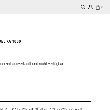
Search
Account
0
VELIKA 1000
derzeit ausverkauft und nicht verfügbar.
:
N. V.
KATEGORIEN:
GÜRTEL
,
ACCESSORIES
,
MEN