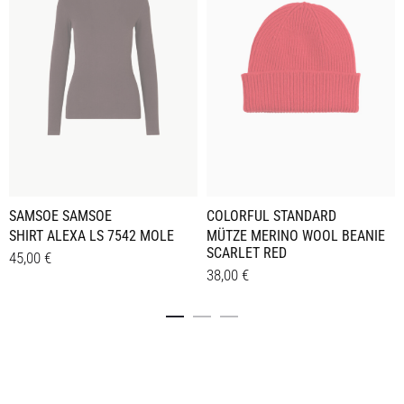
SAMSOE SAMSOE
COLORFUL STANDARD
SHIRT ALEXA LS 7542 MOLE
MÜTZE MERINO WOOL BEANIE
SCARLET RED
45,00
€
38,00
€
Dieses
Details
Details
Produkt
weist
mehrere
Varianten
auf.