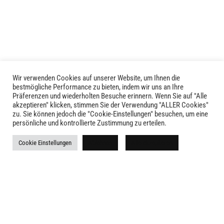
Die
Optionen
können
auf
der
Produktseite
gewählt
Wir verwenden Cookies auf unserer Website, um Ihnen die
LIVID © 2024
bestmögliche Performance zu bieten, indem wir uns an Ihre
werden
Präferenzen und wiederholten Besuche erinnern. Wenn Sie auf "Alle
akzeptieren" klicken, stimmen Sie der Verwendung "ALLER Cookies"
Kontakt
zu. Sie können jedoch die "Cookie-Einstellungen" besuchen, um eine
persönliche und kontrollierte Zustimmung zu erteilen.
Versandkosten
Cookie Einstellungen
Ablehnen
Alle akzeptieren
Rückgabe
Widerruf
AGB
Impressum
Datenschutz