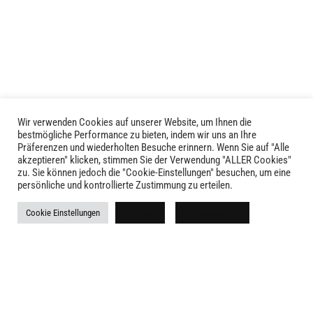
Varianten
auf.
Die
Optionen
können
auf
der
Produktseite
Wir verwenden Cookies auf unserer Website, um Ihnen die
LIVID © 2024
bestmögliche Performance zu bieten, indem wir uns an Ihre
gewählt
Präferenzen und wiederholten Besuche erinnern. Wenn Sie auf "Alle
werden
akzeptieren" klicken, stimmen Sie der Verwendung "ALLER Cookies"
Kontakt
zu. Sie können jedoch die "Cookie-Einstellungen" besuchen, um eine
persönliche und kontrollierte Zustimmung zu erteilen.
Versandkosten
Cookie Einstellungen
Ablehnen
Alle akzeptieren
Rückgabe
Widerruf
AGB
Impressum