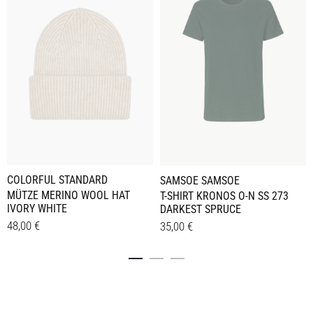
COLORFUL STANDARD
SAMSOE SAMSOE
MÜTZE MERINO WOOL HAT
T-SHIRT KRONOS O-N SS 273
IVORY WHITE
DARKEST SPRUCE
48,00
€
35,00
€
Dieses
Details
Details
Produkt
weist
mehrere