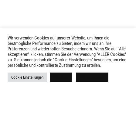
Die
Optionen
können
auf
der
Produktseite
Wir verwenden Cookies auf unserer Website, um Ihnen die
LIVID © 2024
bestmögliche Performance zu bieten, indem wir uns an Ihre
gewählt
Präferenzen und wiederholten Besuche erinnern. Wenn Sie auf "Alle
werden
akzeptieren" klicken, stimmen Sie der Verwendung "ALLER Cookies"
Kontakt
zu. Sie können jedoch die "Cookie-Einstellungen" besuchen, um eine
persönliche und kontrollierte Zustimmung zu erteilen.
Versandkosten
Cookie Einstellungen
Ablehnen
Alle akzeptieren
Rückgabe
Widerruf
AGB
Impressum
Datenschutz
Newsletter