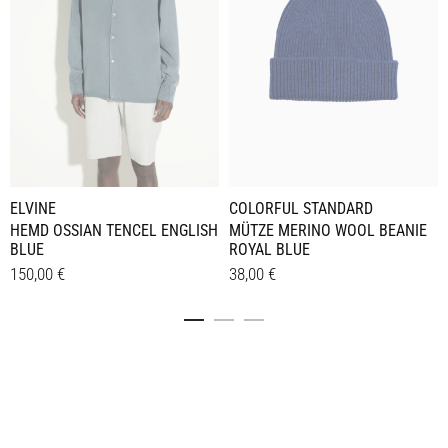
ELVINE
COLORFUL STANDARD
HEMD OSSIAN TENCEL ENGLISH
MÜTZE MERINO WOOL BEANIE
BLUE
ROYAL BLUE
150,00
€
38,00
€
Dieses
Details
Details
Produkt
weist
mehrere
Varianten
auf.