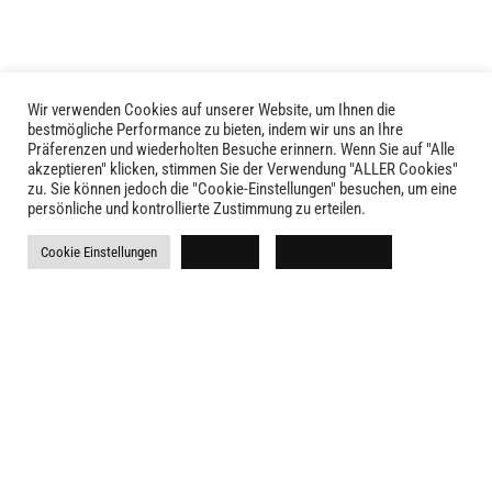
können
können
auf
auf
der
der
Produktseite
Produktseite
Wir verwenden Cookies auf unserer Website, um Ihnen die
LIVID © 2024
bestmögliche Performance zu bieten, indem wir uns an Ihre
gewählt
gewählt
Präferenzen und wiederholten Besuche erinnern. Wenn Sie auf "Alle
werden
werden
akzeptieren" klicken, stimmen Sie der Verwendung "ALLER Cookies"
Kontakt
zu. Sie können jedoch die "Cookie-Einstellungen" besuchen, um eine
persönliche und kontrollierte Zustimmung zu erteilen.
Versandkosten
Cookie Einstellungen
Ablehnen
Alle akzeptieren
Rückgabe
Widerruf
AGB
Impressum
Datenschutz
Newsletter