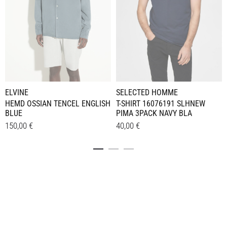
ELVINE
SELECTED HOMME
HEMD OSSIAN TENCEL ENGLISH
T-SHIRT 16076191 SLHNEW
BLUE
PIMA 3PACK NAVY BLA
150,00
€
40,00
€
Dieses
Dieses
Details
Details
Produkt
Produkt
weist
weist
mehrere
mehrere
Varianten
Varianten
auf.
auf.
Die
Die
Optionen
Optionen