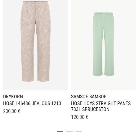
SAMSOE SAMSOE
DRYKORN
HOSE HOYS STRAIGHT PANTS
HOSE 146486 JEALOUS 1213
7331 SPRUCESTON
200,00
€
120,00
€
Dieses
Details
Dieses
Details
Produkt
Produkt
weist