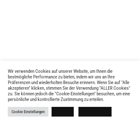
weist
mehrere
mehrere
Varianten
Varianten
auf.
auf.
Die
Die
Optionen
Optionen
können
können
auf
auf
der
der
Produktseite
Produktseite
gewählt
Wir verwenden Cookies auf unserer Website, um Ihnen die
LIVID © 2024
bestmögliche Performance zu bieten, indem wir uns an Ihre
gewählt
werden
Präferenzen und wiederholten Besuche erinnern. Wenn Sie auf "Alle
werden
akzeptieren" klicken, stimmen Sie der Verwendung "ALLER Cookies"
Kontakt
zu. Sie können jedoch die "Cookie-Einstellungen" besuchen, um eine
persönliche und kontrollierte Zustimmung zu erteilen.
Versandkosten
Cookie Einstellungen
Ablehnen
Alle akzeptieren
Rückgabe
Widerruf
AGB