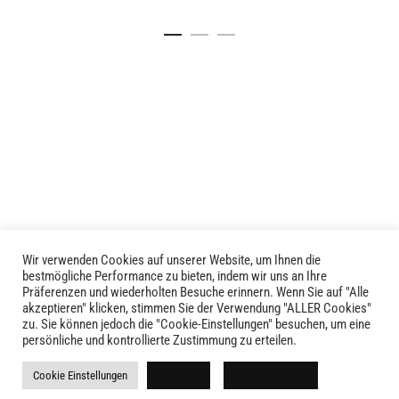
Dieses
Dieses
Details
Details
Produkt
Produkt
weist
weist
mehrere
mehrere
Varianten
Varianten
auf.
auf.
Die
Die
Optionen
Optionen
können
können
auf
auf
der
der
Produktseite
Produktseite
Wir verwenden Cookies auf unserer Website, um Ihnen die
gewählt
gewählt
LIVID © 2024
bestmögliche Performance zu bieten, indem wir uns an Ihre
werden
werden
Präferenzen und wiederholten Besuche erinnern. Wenn Sie auf "Alle
akzeptieren" klicken, stimmen Sie der Verwendung "ALLER Cookies"
Kontakt
zu. Sie können jedoch die "Cookie-Einstellungen" besuchen, um eine
persönliche und kontrollierte Zustimmung zu erteilen.
Versandkosten
Cookie Einstellungen
Ablehnen
Alle akzeptieren
Rückgabe