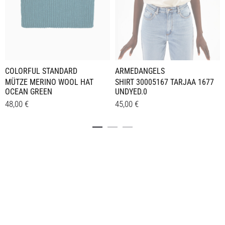
ARMEDANGELS
COLORFUL STANDARD
SHIRT 30005167 TARJAA 1677
MÜTZE MERINO WOOL HAT
UNDYED.0
OCEAN GREEN
45,00
€
48,00
€
Dieses
Details
Details
Produkt
weist
mehrere
Varianten
auf.
Die
Optionen
können