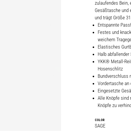
zulaufendes Bein, 
Gesäßtasche und e
und trägt Größe 31
Entspannte Passf
Festes und knack
weichem Tragege
Elastisches Gurtb
Halb abfallender
YKK® Metall-Rei
Hosenschlitz
Bundverschluss m
Vordertasche an 
Eingesetzte Gesä
Alle Knöpfe sind 
Knöpfe zu verhin
COLOR
SAGE