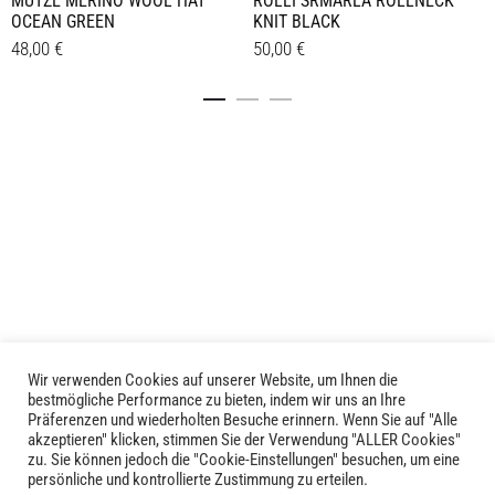
MÜTZE MERINO WOOL HAT
ROLLI SRMARLA ROLLNECK
OCEAN GREEN
KNIT BLACK
48,00
€
50,00
€
Dieses
Details
Details
Produkt
weist
mehrere
Varianten
auf.
Die
Optionen
können
auf
der
Produktseite
Wir verwenden Cookies auf unserer Website, um Ihnen die
LIVID © 2024
bestmögliche Performance zu bieten, indem wir uns an Ihre
gewählt
Präferenzen und wiederholten Besuche erinnern. Wenn Sie auf "Alle
werden
akzeptieren" klicken, stimmen Sie der Verwendung "ALLER Cookies"
Kontakt
zu. Sie können jedoch die "Cookie-Einstellungen" besuchen, um eine
persönliche und kontrollierte Zustimmung zu erteilen.
Versandkosten