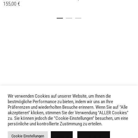
155,00
€
Dieses
Details
Dieses
Details
Produkt
Produkt
weist
weist
mehrere
mehrere
Varianten
Varianten
auf.
auf.
Die
Die
Optionen
Optionen
können
können
auf
auf
der
der
Produktseite
Produktseite
gewählt
Wir verwenden Cookies auf unserer Website, um Ihnen die
LIVID © 2024
bestmögliche Performance zu bieten, indem wir uns an Ihre
gewählt
werden
Präferenzen und wiederholten Besuche erinnern. Wenn Sie auf "Alle
werden
akzeptieren" klicken, stimmen Sie der Verwendung "ALLER Cookies"
Kontakt
zu. Sie können jedoch die "Cookie-Einstellungen" besuchen, um eine
persönliche und kontrollierte Zustimmung zu erteilen.
Versandkosten
Cookie Einstellungen
Ablehnen
Alle akzeptieren
Rückgabe