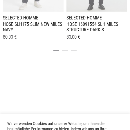
SELECTED HOMME
SELECTED HOMME
HOSE SLH175 SLIM NEW MILES
HOSE 16091554 SLH MILES
NAVY
STRUCTURE DARK S
80,00
€
80,00
€
Dieses
Dieses
Details
Details
Produkt
Produkt
weist
weist
mehrere
mehrere
Varianten
Varianten
auf.
auf.
Die
Die
Optionen
Optionen
können
können
auf
auf
der
der
Produktseite
Produktseite
Wir verwenden Cookies auf unserer Website, um Ihnen die
LIVID © 2024
bestmögliche Performance zu bieten, indem wir uns an Ihre
gewählt
gewählt