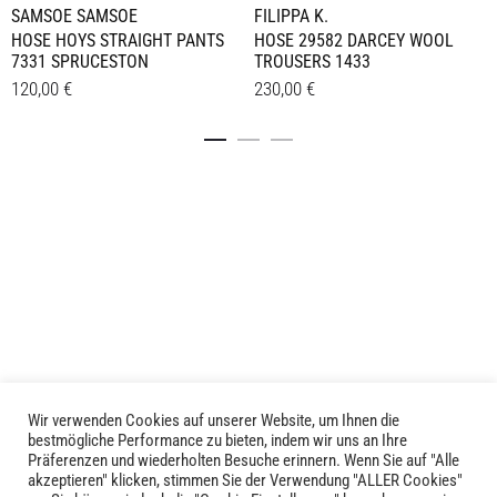
SAMSOE SAMSOE
FILIPPA K.
HOSE HOYS STRAIGHT PANTS
HOSE 29582 DARCEY WOOL
7331 SPRUCESTON
TROUSERS 1433
120,00
€
230,00
€
Dieses
Dieses
Details
Details
Produkt
Produkt
weist
weist
mehrere
mehrere
Varianten
Varianten
auf.
auf.
Die
Die
Optionen
Optionen
können
können
auf
auf
der
der
Produktseite
Produktseite
Wir verwenden Cookies auf unserer Website, um Ihnen die
LIVID © 2024
bestmögliche Performance zu bieten, indem wir uns an Ihre
gewählt
gewählt
Präferenzen und wiederholten Besuche erinnern. Wenn Sie auf "Alle
werden
werden
akzeptieren" klicken, stimmen Sie der Verwendung "ALLER Cookies"
Kontakt