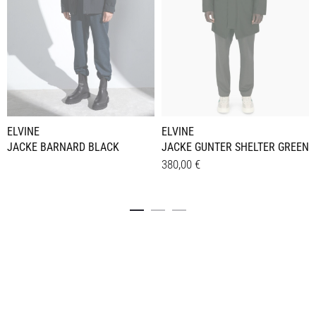
ELVINE
ELVINE
JACKE BARNARD BLACK
JACKE GUNTER SHELTER GREEN
380,00
€
Dieses
Details
Produkt
weist
mehrere
Varianten
auf.
Die
Optionen