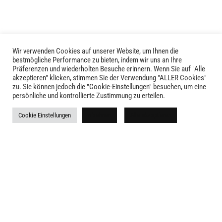
können
auf
der
Produktseite
Wir verwenden Cookies auf unserer Website, um Ihnen die
gewählt
LIVID © 2024
bestmögliche Performance zu bieten, indem wir uns an Ihre
werden
Präferenzen und wiederholten Besuche erinnern. Wenn Sie auf "Alle
akzeptieren" klicken, stimmen Sie der Verwendung "ALLER Cookies"
Kontakt
zu. Sie können jedoch die "Cookie-Einstellungen" besuchen, um eine
persönliche und kontrollierte Zustimmung zu erteilen.
Versandkosten
Cookie Einstellungen
Ablehnen
Alle akzeptieren
Rückgabe
Widerruf
AGB
Impressum
Datenschutz
Newsletter