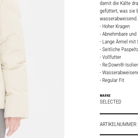
damit die Kälte dr
gefüttert, was si
wasserabweisend. D
- Hoher Kragen
- Abnehmbare und 
- Lange Ärmel mit
- Seitliche Paspel
- Vollfutter
- Re:Down®-Isolie
- Wasserabweisen
- Regular Fit
MARKE
SELECTED
ARTIKELNUMMER