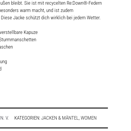
außen bleibt. Sie ist mit recycelten Re:Down®-Federn
e besonders warm macht, und ist zudem
iese Jacke schützt dich wirklich bei jedem Wetter.
verstellbare Kapuze
 Sturmmanschetten
taschen
rung
d
:
N. V.
KATEGORIEN:
JACKEN & MÄNTEL
,
WOMEN