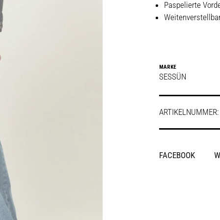
Paspelierte Vord
Weitenverstellba
MARKE
SESSÜN
ARTIKELNUMMER
SHARE
FACEBOOK
W