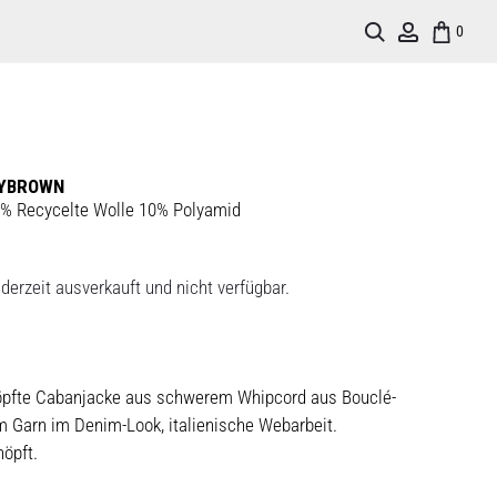
Search
Account
0
VYBROWN
% Recycelte Wolle 10% Polyamid
derzeit ausverkauft und nicht verfügbar.
öpfte Cabanjacke aus schwerem Whipcord aus Bouclé-
m Garn im Denim-Look, italienische Webarbeit.
nöpft.