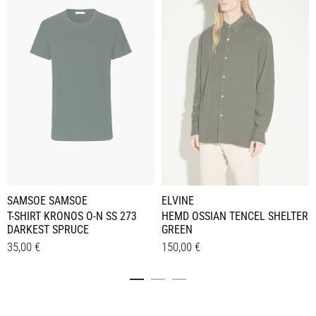
ELVINE
SAMSOE SAMSOE
HEMD OSSIAN TENCEL SHELTER
T-SHIRT KRONOS O-N SS 273
GREEN
DARKEST SPRUCE
150,00
€
35,00
€
Dieses
Dieses
Details
Details
Produkt
Produkt
weist
weist