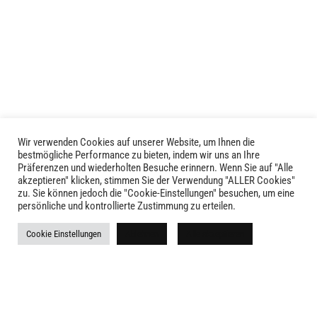
mehrere
mehrere
Varianten
Varianten
auf.
auf.
Die
Die
Optionen
Optionen
können
können
auf
auf
der
der
Produktseite
Produktseite
Wir verwenden Cookies auf unserer Website, um Ihnen die
LIVID © 2024
bestmögliche Performance zu bieten, indem wir uns an Ihre
gewählt
gewählt
Präferenzen und wiederholten Besuche erinnern. Wenn Sie auf "Alle
werden
werden
akzeptieren" klicken, stimmen Sie der Verwendung "ALLER Cookies"
Kontakt
zu. Sie können jedoch die "Cookie-Einstellungen" besuchen, um eine
persönliche und kontrollierte Zustimmung zu erteilen.
Versandkosten
Cookie Einstellungen
Ablehnen
Alle akzeptieren
Rückgabe
Widerruf
AGB
Impressum