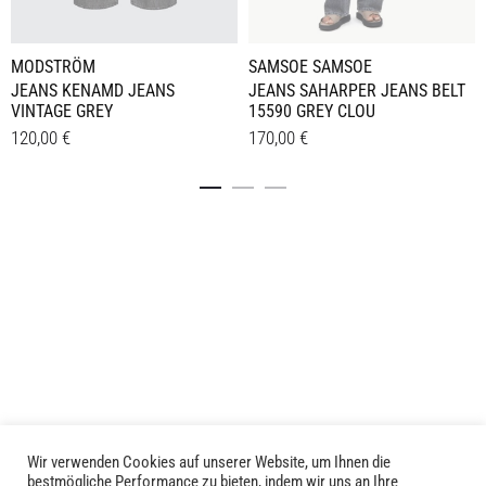
MODSTRÖM
SAMSOE SAMSOE
JEANS KENAMD JEANS
JEANS SAHARPER JEANS BELT
VINTAGE GREY
15590 GREY CLOU
120,00
€
170,00
€
Dieses
Dieses
Details
Details
Produkt
Produkt
weist
weist
mehrere
mehrere
Varianten
Varianten
auf.
auf.
Die
Die
Optionen
Optionen
können
können
auf
auf
der
der
Produktseite
Produktseite
Wir verwenden Cookies auf unserer Website, um Ihnen die
LIVID © 2024
bestmögliche Performance zu bieten, indem wir uns an Ihre
gewählt
gewählt