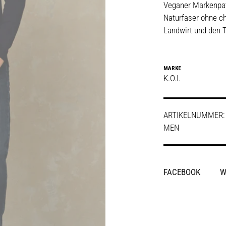
Veganer Markenpat
Naturfaser ohne c
Landwirt und den T
MARKE
K.O.I.
ARTIKELNUMMER
MEN
SHARE
FACEBOOK
W