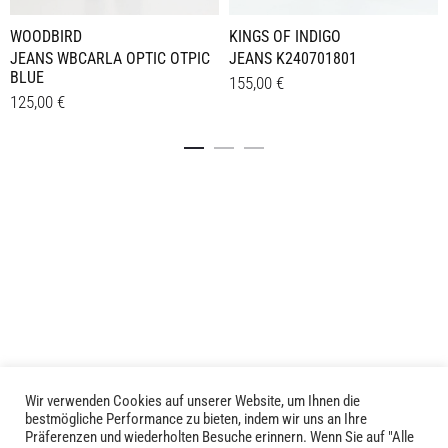
WOODBIRD
KINGS OF INDIGO
JEANS WBCARLA OPTIC OTPIC
JEANS K240701801
BLUE
155,00
€
125,00
€
Dieses
Details
Dieses
Details
Produkt
Produkt
weist
weist
mehrere
mehrere
Varianten
Varianten
auf.
auf.
Die
Die
Optionen
Optionen
können
können
auf
auf
der
der
Produktseite
Produktseite
gewählt
Wir verwenden Cookies auf unserer Website, um Ihnen die
LIVID © 2024
bestmögliche Performance zu bieten, indem wir uns an Ihre
gewählt
werden
Präferenzen und wiederholten Besuche erinnern. Wenn Sie auf "Alle
werden