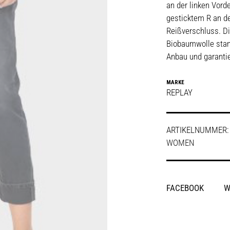
an der linken Vord
gesticktem R an d
Reißverschluss. Di
Biobaumwolle sta
Anbau und garanti
MARKE
REPLAY
ARTIKELNUMMER
WOMEN
SHARE
FACEBOOK
W