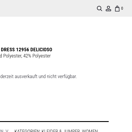
Search
Account
0
T DRESS 12956 DELICIOSO
d Polyester, 42% Polyester
derzeit ausverkauft und nicht verfügbar.
:
N. V.
KATEGORIEN:
KLEIDER & JUMPER
,
WOMEN