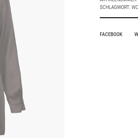
SCHLAGWORT:
W
SHARE
FACEBOOK
W