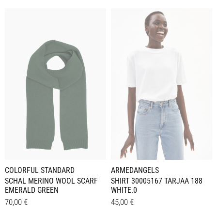
ARMEDANGELS
COLORFUL STANDARD
SHIRT 30005167 TARJAA 188
SCHAL MERINO WOOL SCARF
WHITE.0
EMERALD GREEN
45,00
€
70,00
€
Dieses