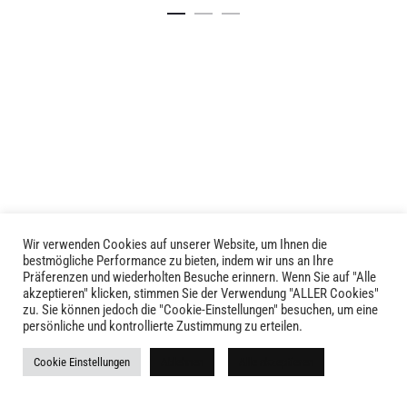
Details
Details
Produkt
weist
mehrere
Varianten
auf.
Die
Optionen
können
auf
der
Produktseite
Wir verwenden Cookies auf unserer Website, um Ihnen die
LIVID © 2024
gewählt
bestmögliche Performance zu bieten, indem wir uns an Ihre
Präferenzen und wiederholten Besuche erinnern. Wenn Sie auf "Alle
werden
akzeptieren" klicken, stimmen Sie der Verwendung "ALLER Cookies"
Kontakt
zu. Sie können jedoch die "Cookie-Einstellungen" besuchen, um eine
persönliche und kontrollierte Zustimmung zu erteilen.
Versandkosten
Cookie Einstellungen
Ablehnen
Alle akzeptieren
Rückgabe
Widerruf