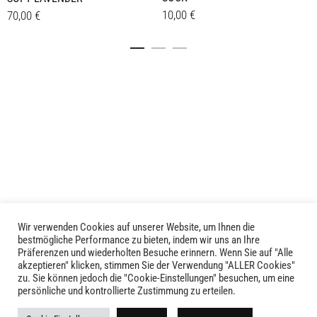
10,00
€
70,00
€
Dieses
Details
Details
Produkt
weist
mehrere
Varianten
auf.
Die
Optionen
können
auf
der
Produktseite
Wir verwenden Cookies auf unserer Website, um Ihnen die
LIVID © 2024
bestmögliche Performance zu bieten, indem wir uns an Ihre
gewählt
Präferenzen und wiederholten Besuche erinnern. Wenn Sie auf "Alle
werden
akzeptieren" klicken, stimmen Sie der Verwendung "ALLER Cookies"
Kontakt
zu. Sie können jedoch die "Cookie-Einstellungen" besuchen, um eine
persönliche und kontrollierte Zustimmung zu erteilen.
Versandkosten