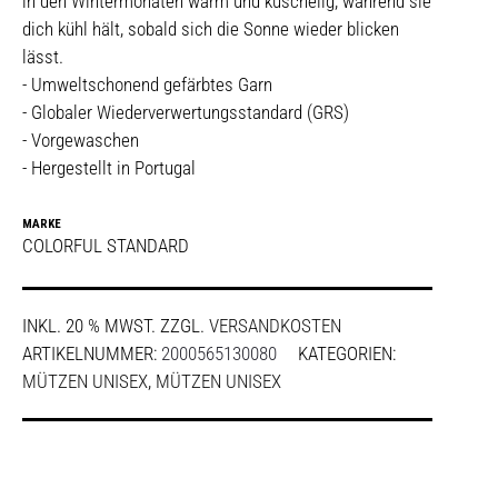
in den Wintermonaten warm und kuschelig, während sie
dich kühl hält, sobald sich die Sonne wieder blicken
lässt.
- Umweltschonend gefärbtes Garn
- Globaler Wiederverwertungsstandard (GRS)
- Vorgewaschen
- Hergestellt in Portugal
MARKE
COLORFUL STANDARD
INKL. 20 % MWST.
ZZGL.
VERSANDKOSTEN
ARTIKELNUMMER:
2000565130080
KATEGORIEN:
MÜTZEN UNISEX
,
MÜTZEN UNISEX
SHARE