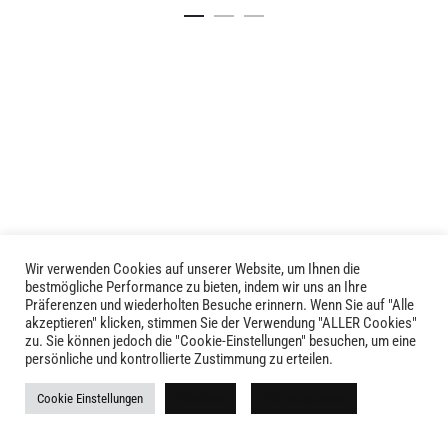
Details
Details
Produkt
weist
mehrere
Varianten
auf.
Die
Optionen
können
auf
der
Produktseite
Wir verwenden Cookies auf unserer Website, um Ihnen die
LIVID © 2024
bestmögliche Performance zu bieten, indem wir uns an Ihre
gewählt
Präferenzen und wiederholten Besuche erinnern. Wenn Sie auf "Alle
werden
akzeptieren" klicken, stimmen Sie der Verwendung "ALLER Cookies"
Kontakt
zu. Sie können jedoch die "Cookie-Einstellungen" besuchen, um eine
persönliche und kontrollierte Zustimmung zu erteilen.
Versandkosten
Cookie Einstellungen
Ablehnen
Alle akzeptieren
Rückgabe
Widerruf