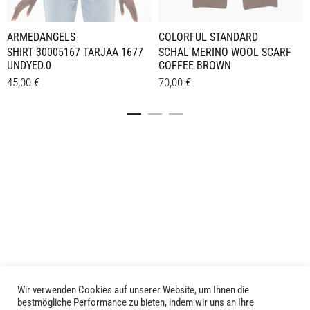
ARMEDANGELS
COLORFUL STANDARD
SHIRT 30005167 TARJAA 1677
SCHAL MERINO WOOL SCARF
UNDYED.0
COFFEE BROWN
45,00
€
70,00
€
Dieses
Details
Details
Produkt
weist
mehrere
Varianten
auf.
Die
Optionen
können
auf
der
Produktseite
Wir verwenden Cookies auf unserer Website, um Ihnen die
LIVID © 2024
gewählt
bestmögliche Performance zu bieten, indem wir uns an Ihre