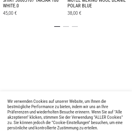
SHIRT 30005167 TARJAA 188
MÜTZE MERINO WOOL BEANIE
WHITE.0
POLAR BLUE
45,00
€
38,00
€
Dieses
Details
Details
Produkt
weist
mehrere
Varianten
auf.
Die
Optionen
können
auf
der
Produktseite
Wir verwenden Cookies auf unserer Website, um Ihnen die
LIVID © 2024
gewählt
bestmögliche Performance zu bieten, indem wir uns an Ihre
Präferenzen und wiederholten Besuche erinnern. Wenn Sie auf "Alle
werden
akzeptieren" klicken, stimmen Sie der Verwendung "ALLER Cookies"
Kontakt
zu. Sie können jedoch die "Cookie-Einstellungen" besuchen, um eine
persönliche und kontrollierte Zustimmung zu erteilen.
Versandkosten