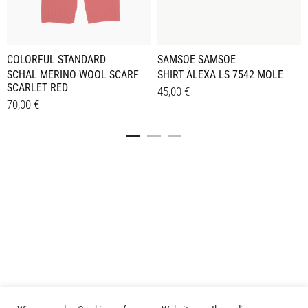
COLORFUL STANDARD
SAMSOE SAMSOE
SCHAL MERINO WOOL SCARF
SHIRT ALEXA LS 7542 MOLE
SCARLET RED
45,00
€
70,00
€
Dieses
Details
Details
Produkt
weist
mehrere
Varianten
auf.
Die
Optionen
können
auf
der
Produktseite