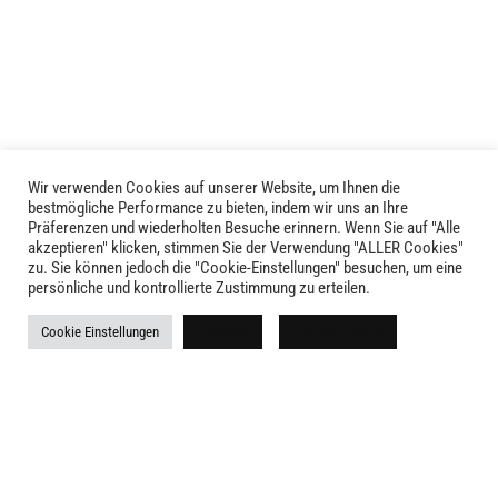
auf.
Die
Optionen
können
auf
der
Produktseite
gewählt
Wir verwenden Cookies auf unserer Website, um Ihnen die
LIVID © 2024
bestmögliche Performance zu bieten, indem wir uns an Ihre
werden
Präferenzen und wiederholten Besuche erinnern. Wenn Sie auf "Alle
akzeptieren" klicken, stimmen Sie der Verwendung "ALLER Cookies"
Kontakt
zu. Sie können jedoch die "Cookie-Einstellungen" besuchen, um eine
persönliche und kontrollierte Zustimmung zu erteilen.
Versandkosten
Cookie Einstellungen
Ablehnen
Alle akzeptieren
Rückgabe
Widerruf
AGB
Impressum
Datenschutz