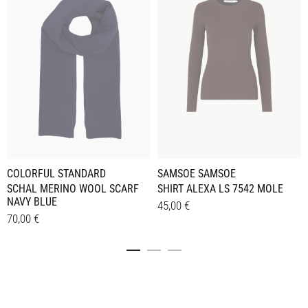
COLORFUL STANDARD
SAMSOE SAMSOE
SCHAL MERINO WOOL SCARF
SHIRT ALEXA LS 7542 MOLE
NAVY BLUE
45,00
€
70,00
€
Dieses
Details
Details
Produkt
weist
mehrere
Varianten