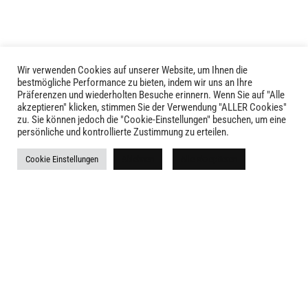
Optionen
können
auf
der
Produktseite
Wir verwenden Cookies auf unserer Website, um Ihnen die
LIVID © 2024
bestmögliche Performance zu bieten, indem wir uns an Ihre
gewählt
Präferenzen und wiederholten Besuche erinnern. Wenn Sie auf "Alle
werden
akzeptieren" klicken, stimmen Sie der Verwendung "ALLER Cookies"
Kontakt
zu. Sie können jedoch die "Cookie-Einstellungen" besuchen, um eine
persönliche und kontrollierte Zustimmung zu erteilen.
Versandkosten
Cookie Einstellungen
Ablehnen
Alle akzeptieren
Rückgabe
Widerruf
AGB
Impressum
Datenschutz
Newsletter