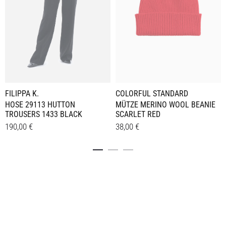
FILIPPA K.
COLORFUL STANDARD
HOSE 29113 HUTTON
MÜTZE MERINO WOOL BEANIE
TROUSERS 1433 BLACK
SCARLET RED
190,00
€
38,00
€
Dieses
Details
Details
Produkt
weist
mehrere
Varianten
auf.
Die