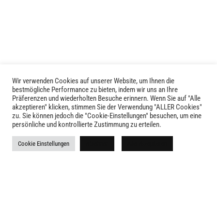
Wir verwenden Cookies auf unserer Website, um Ihnen die
LIVID © 2024
bestmögliche Performance zu bieten, indem wir uns an Ihre
Präferenzen und wiederholten Besuche erinnern. Wenn Sie auf "Alle
akzeptieren" klicken, stimmen Sie der Verwendung "ALLER Cookies"
Kontakt
zu. Sie können jedoch die "Cookie-Einstellungen" besuchen, um eine
persönliche und kontrollierte Zustimmung zu erteilen.
Versandkosten
Cookie Einstellungen
Ablehnen
Alle akzeptieren
Rückgabe
Widerruf
AGB
Impressum
Datenschutz