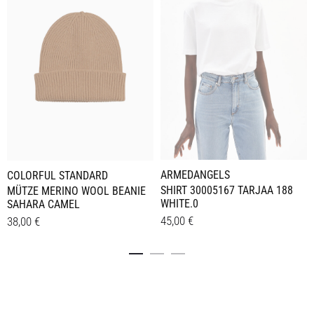
ARMEDANGELS
COLORFUL STANDARD
SHIRT 30005167 TARJAA 188
MÜTZE MERINO WOOL BEANIE
WHITE.0
SAHARA CAMEL
45,00
€
38,00
€
Dieses
Details
Details
Produkt
weist
mehrere
Varianten