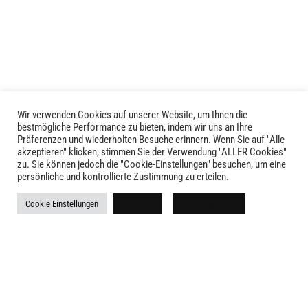
auf.
Die
Optionen
können
auf
der
Produktseite
Wir verwenden Cookies auf unserer Website, um Ihnen die
LIVID © 2024
bestmögliche Performance zu bieten, indem wir uns an Ihre
gewählt
Präferenzen und wiederholten Besuche erinnern. Wenn Sie auf "Alle
werden
akzeptieren" klicken, stimmen Sie der Verwendung "ALLER Cookies"
Kontakt
zu. Sie können jedoch die "Cookie-Einstellungen" besuchen, um eine
persönliche und kontrollierte Zustimmung zu erteilen.
Versandkosten
Cookie Einstellungen
Ablehnen
Alle akzeptieren
Rückgabe
Widerruf
AGB
Impressum
Datenschutz