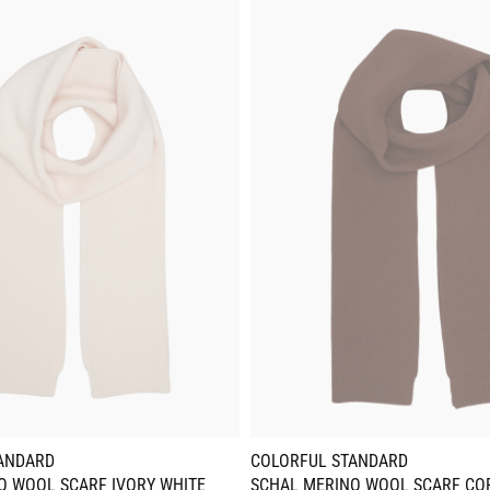
ANDARD
COLORFUL STANDARD
O WOOL SCARF IVORY WHITE
SCHAL MERINO WOOL SCARF CO