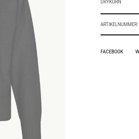
DRYKORN
ARTIKELNUMMER
SHARE
FACEBOOK
W