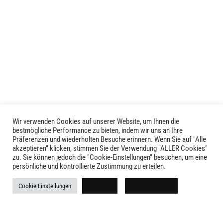
weist
mehrere
Varianten
auf.
Die
Optionen
können
auf
der
Produktseite
Wir verwenden Cookies auf unserer Website, um Ihnen die
LIVID © 2024
bestmögliche Performance zu bieten, indem wir uns an Ihre
gewählt
Präferenzen und wiederholten Besuche erinnern. Wenn Sie auf "Alle
werden
akzeptieren" klicken, stimmen Sie der Verwendung "ALLER Cookies"
Kontakt
zu. Sie können jedoch die "Cookie-Einstellungen" besuchen, um eine
persönliche und kontrollierte Zustimmung zu erteilen.
Versandkosten
Cookie Einstellungen
Ablehnen
Alle akzeptieren
Rückgabe
Widerruf
AGB