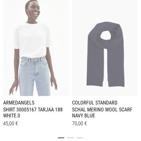
ARMEDANGELS
COLORFUL STANDARD
SHIRT 30005167 TARJAA 188
SCHAL MERINO WOOL SCARF
WHITE.0
NAVY BLUE
45,00
€
70,00
€
Dieses
Details
Details
Produkt