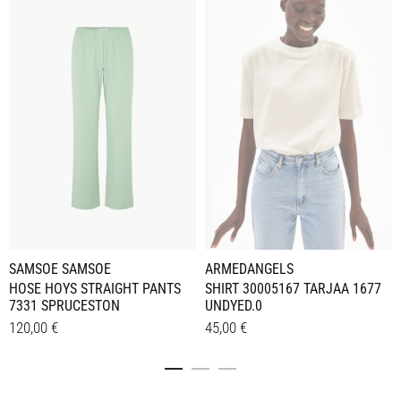
ARMEDANGELS
SAMSOE SAMSOE
SHIRT 30005167 TARJAA 1677
HOSE HOYS STRAIGHT PANTS
UNDYED.0
7331 SPRUCESTON
45,00
€
120,00
€
Dieses
Dieses
Details
Details
Produkt
Produkt
weist
weist