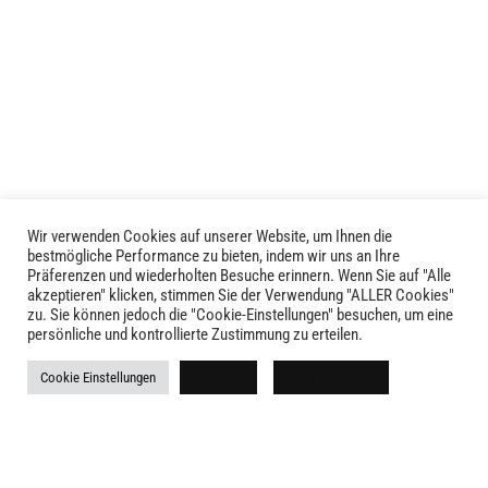
mehrere
mehrere
Varianten
Varianten
auf.
auf.
Die
Die
Optionen
Optionen
können
können
auf
auf
der
der
Produktseite
Produktseite
Wir verwenden Cookies auf unserer Website, um Ihnen die
LIVID © 2024
bestmögliche Performance zu bieten, indem wir uns an Ihre
gewählt
gewählt
Präferenzen und wiederholten Besuche erinnern. Wenn Sie auf "Alle
werden
werden
akzeptieren" klicken, stimmen Sie der Verwendung "ALLER Cookies"
Kontakt
zu. Sie können jedoch die "Cookie-Einstellungen" besuchen, um eine
persönliche und kontrollierte Zustimmung zu erteilen.
Versandkosten
Cookie Einstellungen
Ablehnen
Alle akzeptieren
Rückgabe
Widerruf
AGB