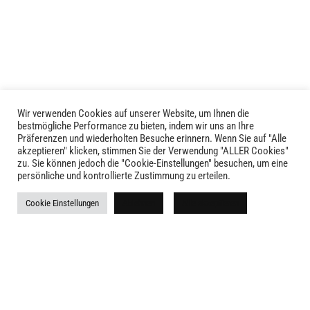
Die
Optionen
können
auf
der
Produktseite
gewählt
Wir verwenden Cookies auf unserer Website, um Ihnen die
LIVID © 2024
bestmögliche Performance zu bieten, indem wir uns an Ihre
werden
Präferenzen und wiederholten Besuche erinnern. Wenn Sie auf "Alle
akzeptieren" klicken, stimmen Sie der Verwendung "ALLER Cookies"
Kontakt
zu. Sie können jedoch die "Cookie-Einstellungen" besuchen, um eine
persönliche und kontrollierte Zustimmung zu erteilen.
Versandkosten
Cookie Einstellungen
Ablehnen
Alle akzeptieren
Rückgabe
Widerruf
AGB
Impressum
Datenschutz