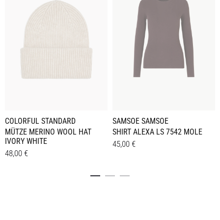
COLORFUL STANDARD
SAMSOE SAMSOE
MÜTZE MERINO WOOL HAT
SHIRT ALEXA LS 7542 MOLE
IVORY WHITE
45,00
€
48,00
€
Dieses
Details
Details
Produkt
weist
mehrere
Varianten
auf.