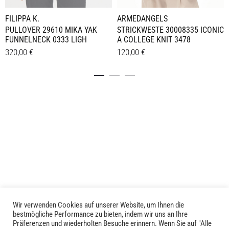
FILIPPA K.
ARMEDANGELS
PULLOVER 29610 MIKA YAK
STRICKWESTE 30008335 ICONIC
FUNNELNECK 0333 LIGH
A COLLEGE KNIT 3478
320,00
€
120,00
€
Dieses
Dieses
Details
Details
Produkt
Produkt
weist
weist
mehrere
mehrere
Varianten
Varianten
auf.
auf.
Die
Die
Optionen
Optionen
können
können
auf
auf
der
der
Produktseite
Produktseite
Wir verwenden Cookies auf unserer Website, um Ihnen die
LIVID © 2024
bestmögliche Performance zu bieten, indem wir uns an Ihre
gewählt
gewählt
Präferenzen und wiederholten Besuche erinnern. Wenn Sie auf "Alle
werden
werden