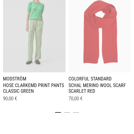
MODSTRÖM
COLORFUL STANDARD
HOSE CLARKEMD PRINT PANTS
SCHAL MERINO WOOL SCARF
CLASSIC GREEN
SCARLET RED
90,00
€
70,00
€
Dieses
Details
Details
Produkt
weist
mehrere