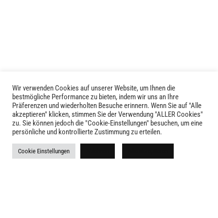
Varianten
auf.
Die
Optionen
können
auf
der
Produktseite
Wir verwenden Cookies auf unserer Website, um Ihnen die
LIVID © 2024
gewählt
bestmögliche Performance zu bieten, indem wir uns an Ihre
Präferenzen und wiederholten Besuche erinnern. Wenn Sie auf "Alle
werden
akzeptieren" klicken, stimmen Sie der Verwendung "ALLER Cookies"
Kontakt
zu. Sie können jedoch die "Cookie-Einstellungen" besuchen, um eine
persönliche und kontrollierte Zustimmung zu erteilen.
Versandkosten
Cookie Einstellungen
Ablehnen
Alle akzeptieren
Rückgabe
Widerruf
AGB
Impressum