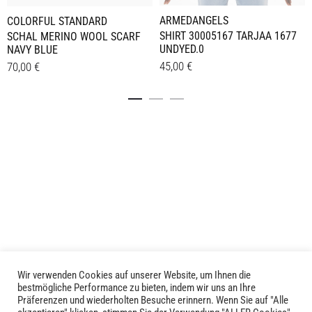
ARMEDANGELS
COLORFUL STANDARD
SHIRT 30005167 TARJAA 1677
SCHAL MERINO WOOL SCARF
UNDYED.0
NAVY BLUE
45,00
€
70,00
€
Dieses
Details
Details
Produkt
weist
mehrere
Varianten
auf.
Die
Optionen
können
auf
der
Produktseite
Wir verwenden Cookies auf unserer Website, um Ihnen die
LIVID © 2024
bestmögliche Performance zu bieten, indem wir uns an Ihre
gewählt
Präferenzen und wiederholten Besuche erinnern. Wenn Sie auf "Alle
werden