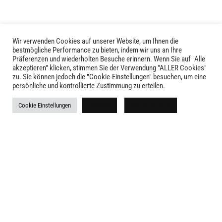
auf
der
Produktseite
Wir verwenden Cookies auf unserer Website, um Ihnen die
gewählt
LIVID © 2024
bestmögliche Performance zu bieten, indem wir uns an Ihre
werden
Präferenzen und wiederholten Besuche erinnern. Wenn Sie auf "Alle
akzeptieren" klicken, stimmen Sie der Verwendung "ALLER Cookies"
Kontakt
zu. Sie können jedoch die "Cookie-Einstellungen" besuchen, um eine
persönliche und kontrollierte Zustimmung zu erteilen.
Versandkosten
Cookie Einstellungen
Ablehnen
Alle akzeptieren
Rückgabe
Widerruf
AGB
Impressum
Datenschutz
Newsletter