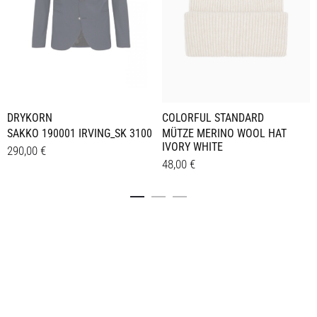
DRYKORN
COLORFUL STANDARD
SAKKO 190001 IRVING_SK 3100
MÜTZE MERINO WOOL HAT
IVORY WHITE
290,00
€
48,00
€
Dieses
Details
Details
Produkt
weist
mehrere
Varianten
auf.
Die
Optionen
können